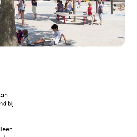
kan
d bij
lleen