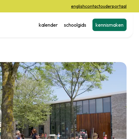
english
contact
ouderportaal
kalender
schoolgids
kennismaken