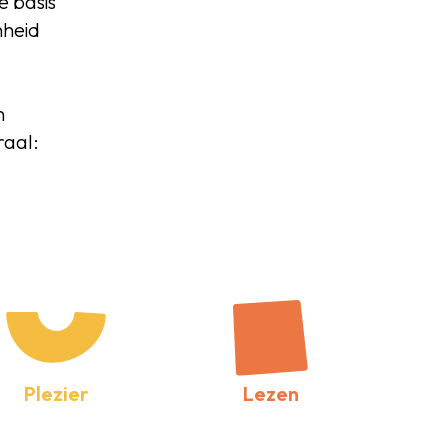
e basis
nheid
n
raal:
Plezier
Lezen