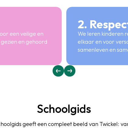
2. Respec
oor een veilige en
We leren kinderen r
h gezien en gehoord
elkaar en voor vers
samenleven en same
Schoolgids
hoolgids geeft een compleet beeld van Twickel: van