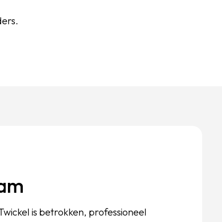
ers.
eam
wickel is betrokken, professioneel