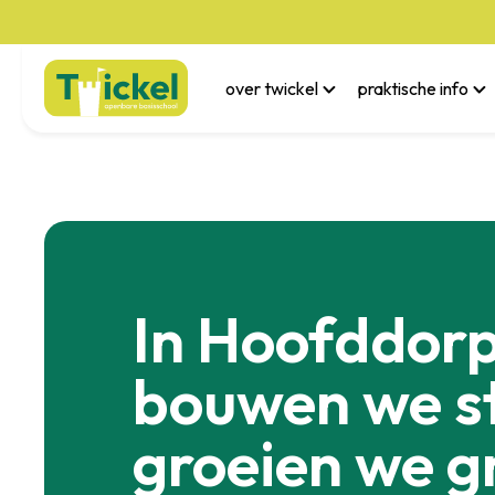
over twickel
praktische info
In Hoofddor
bouwen we st
groeien we g