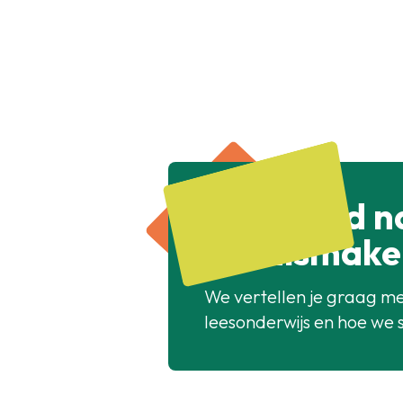
Benieuwd n
kennismake
We vertellen je graag me
leesonderwijs en hoe we 