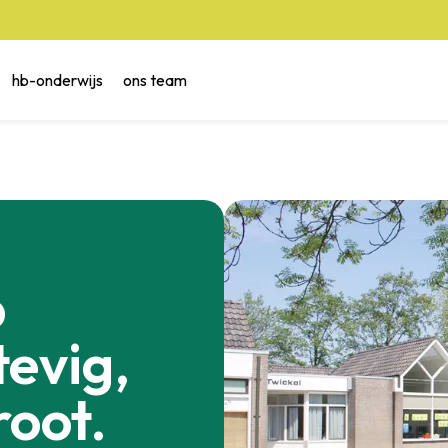
hb-onderwijs
ons team
p
evig,
root.